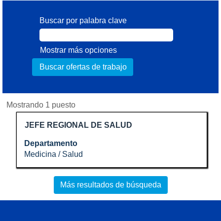
Buscar por palabra clave
Mostrar más opciones
Resultados
Mostrando 1 puesto
de
Título
Utilice
JEFE REGIONAL DE SALUD
búsqueda
la
de
Departamento
barra
"".
Medicina / Salud
espaciadora
Mostrando
para
1
ver
puesto
Más resultados de búsqueda
el
Utilice
contenido
el
completo
tabulador