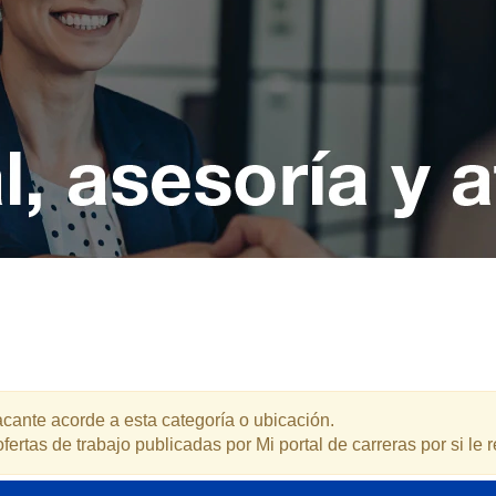
ante acorde a esta categoría o ubicación.
fertas de trabajo publicadas por Mi portal de carreras por si le r